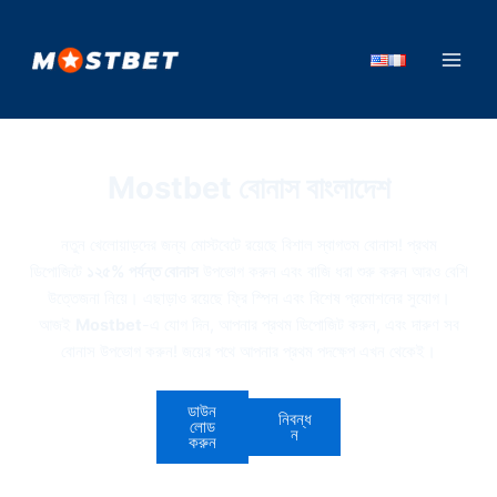
Skip
to
content
M
a
i
Mostbet বোনাস বাংলাদেশ
n
নতুন খেলোয়াড়দের জন্য মোস্টবেটে রয়েছে বিশাল স্বাগতম বোনাস! প্রথম
M
ডিপোজিটে
১২৫% পর্যন্ত বোনাস
উপভোগ করুন এবং বাজি ধরা শুরু করুন আরও বেশি
e
উত্তেজনা নিয়ে। এছাড়াও রয়েছে ফ্রি স্পিন এবং বিশেষ প্রমোশনের সুযোগ।
আজই
Mostbet
-এ যোগ দিন, আপনার প্রথম ডিপোজিট করুন, এবং দারুণ সব
n
বোনাস উপভোগ করুন! জয়ের পথে আপনার প্রথম পদক্ষেপ এখন থেকেই।
u
ডাউন
নিবন্ধ
লোড
ন
করুন